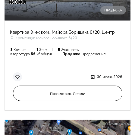
35 000₴
ПРОДАЖА
Квартира 3-ех ком., Майора Борищака 6/20, Центр
Кременчуг, Майора Борищака 6/20
3
Комнат
1
Этаж
5
Этажность
Квадратура
56
м² общая
Продажа
Предложение
30 июля, 2026
Просмотреть Детали