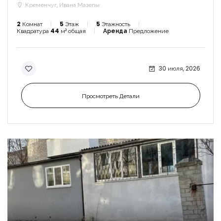
Кременчуг, Ивана Мазепы
2
Комнат
5
Этаж
5
Этажность
Квадратура
44
м² общая
Аренда
Предложение
30 июля, 2026
Просмотреть Детали