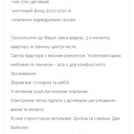
-тип стін: цегляний
-житловий фонд 2001-2010-й
-опалення: індивідуальне газове
Пропонуємо до Вашої уваги видову 3-х кімнатну
квартиру в самому центрі міста.
Світла квартира з якісним ремонтом. Укомплектована
меблями та технікою - все є для комфортного
проживання.
Дерев'яна столярка та меблі.
Утепленна зовні.Автономне опалення.
Електрична тепла підлога з датчиками регулювання -
ванна та кімната.
Кухня з просторою вітальнею. Дитяча та спальня. Два
балкони.