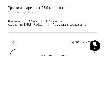
Продажа кваритиры 135.8 м² в Центре
Кременчуг, Горького 7
6
Комнат
9
Этаж
9
Этажность
Квадратура
135.8
м² общая
Продажа
Предложение
30 июля, 2026
Чат
Просмотреть Детали