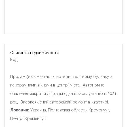
Описание недвижимости
Код:
Продаж 3-х кімнатної квартири в елітному будинку з
панорамними вікнами в центрі міста . Автономне
опалення, закритій двір, дім сдан в єксплуатацію в 2021
році. Високоякісний авторський ремонт в квартирі.
Локация:
Украина, Полтавская область, Кременчуг,
Центр (Кременчуг)