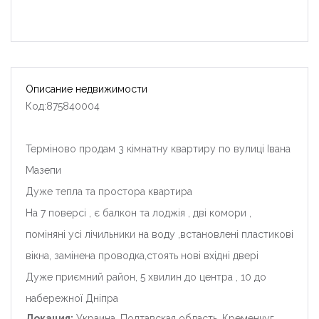
Описание недвижимости
Код:875840004
Терміново продам 3 кімнатну квартиру по вулиці Івана
Мазепи
Дуже тепла та простора квартира
На 7 поверсі , є балкон та лоджія , дві комори ,
поміняні усі лічильники на воду ,встановлені пластикові
вікна, замінена проводка,стоять нові вхідні двері
Дуже приємний район, 5 хвилин до центра , 10 до
набережної Дніпра
Локация:
Украина, Полтавская область, Кременчуг,