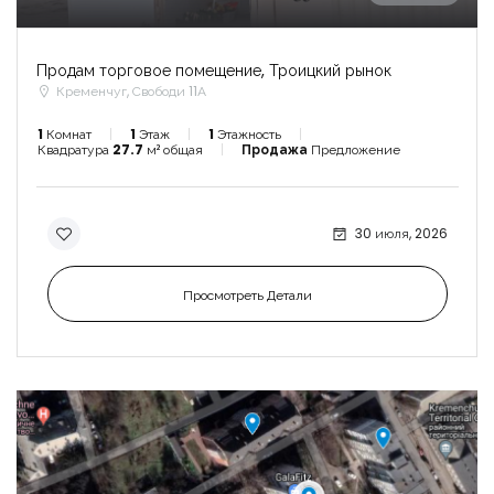
Продам торговое помещение, Троицкий рынок
Кременчуг, Свободи 11А
Запомнить
Forgot Password?
1
Комнат
1
Этаж
1
Этажность
Квадратура
27.7
м² общая
Продажа
Предложение
Войти
30 июля, 2026
Просмотреть Детали