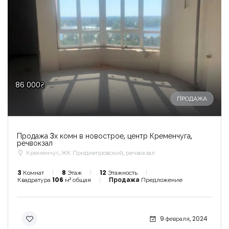
86 000₴
ПРОДАЖА
Продажа 3х комн в новострое, центр Кременчуга,
речвокзал
Кременчуг, ЖК Приднепровский, речвокзал
3
Комнат
8
Этаж
12
Этажность
Квадратура
106
м² общая
Продажа
Предложение
9 февраля, 2024