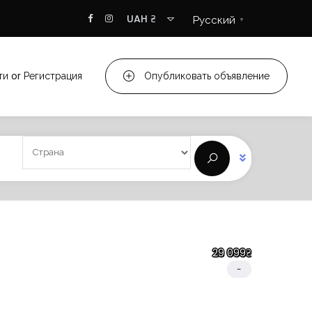
UAH ₴
Русский
▼
ти
or
Регистрация
Опубликовать объявление
29 099₴
-