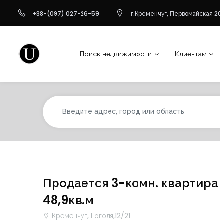
+38-(097) 027-26-59
г.Кременчуг, Первомайская 20
Поиск недвижимости
Клиентам
Продается 3-комн. квартира 
48,9кв.м
Кременчуг, Гоголя,12/21