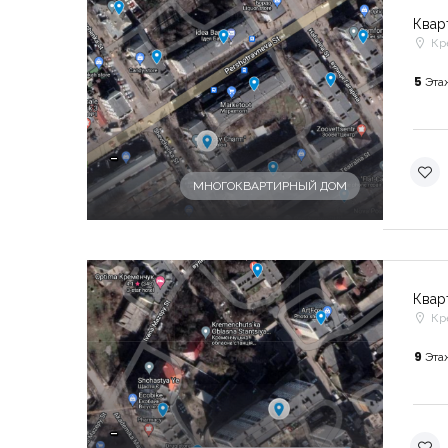
Квар
Кр
5
Эта
-
МНОГОКВАРТИРНЫЙ ДОМ
Квар
Кр
9
Эта
-