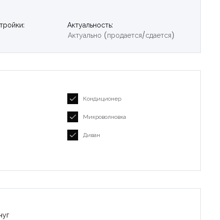
тройки:
Актуальность:
Актуально (продается/сдается)
Кондиционер
Микроволновка
Диван
чуг