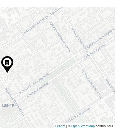
Запомнить
Forgot Password?
Войти
Leaflet
| ©
OpenStreetMap
contributors