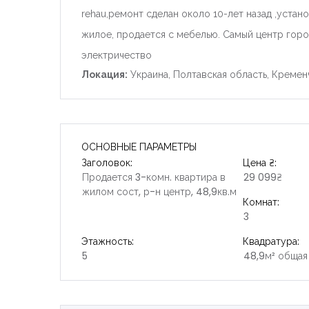
rehau,ремонт сделан около 10-лет назад ,устан
жилое, продается с мебелью. Самый центр гор
электричество
Локация:
Украина, Полтавская область, Кремен
ОСНОВНЫЕ ПАРАМЕТРЫ
Заголовок:
Цена ₴:
Продается 3-комн. квартира в
29 099₴
жилом сост, р-н центр, 48,9кв.м
Комнат:
3
Этажность:
Квадратура:
5
48,9м² общая