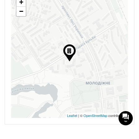
+
−
Leaflet
| ©
OpenStreetMap
contributors
Чат