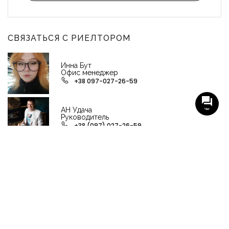
СВЯЗАТЬСЯ С РИЕЛТОРОМ
Инна Бут
Офис менеджер
+38 097-027-26-59
АН Удача
Чат
Руководитель
+38 (097) 027-26-59
НАШИ ГРУППЫ С АКТУАЛЬНЫМИ ОБЬЕКТАМИ
НЕДВИЖИМОСТИ
Viber-группа по аренде в Кременчуге
Viber-группа по продаже в Кременчуге