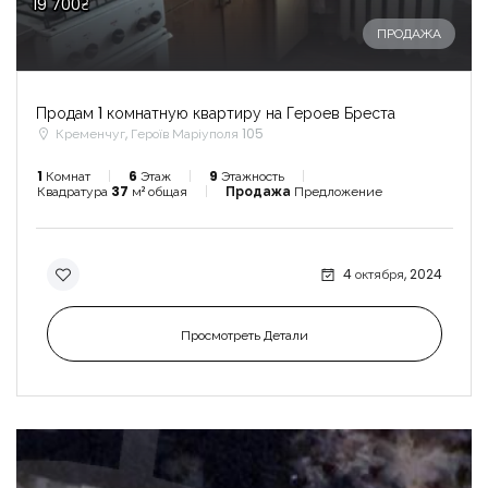
19 700₴
ПРОДАЖА
Продам 1 комнатную квартиру на Героев Бреста
Кременчуг, Героїв Маріуполя 105
1
Комнат
6
Этаж
9
Этажность
Квадратура
37
м² общая
Продажа
Предложение
4 октября, 2024
Просмотреть Детали