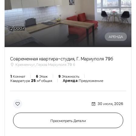
12 000₴
АРЕНДА
Современная квартира-студия, Г. Мариуполя 79б
Кременчуг, Героїв Маріуполя 79 б
1
Комнат
6
Этаж
9
Этажность
Квадратура
25
м² общая
Аренда
Предложение
30 июля, 2026
Просмотреть Детали