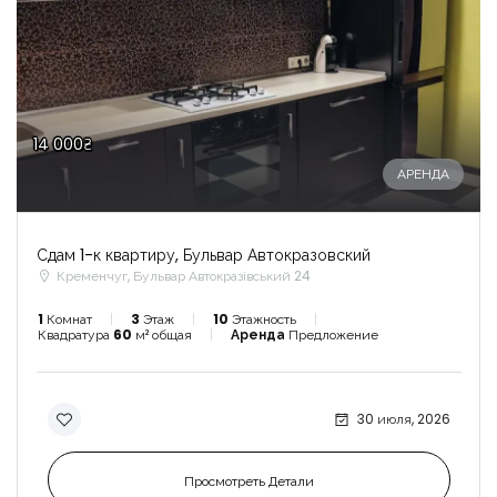
14 000₴
АРЕНДА
Сдам 1-к квартиру, Бульвар Автокразовский
Кременчуг, Бульвар Автокразівський 24
1
Комнат
3
Этаж
10
Этажность
Квадратура
60
м² общая
Аренда
Предложение
30 июля, 2026
Просмотреть Детали