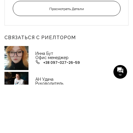
Просмотреть Детали
СВЯЗАТЬСЯ С РИЕЛТОРОМ
Инна Бут
Офис менеджер
+38 097-027-26-59
Чат
АН Удача
Руководитель
+38 (097) 027-26-59
НАШИ ГРУППЫ С АКТУАЛЬНЫМИ ОБЬЕКТАМИ
НЕДВИЖИМОСТИ
Viber-группа по аренде в Кременчуге