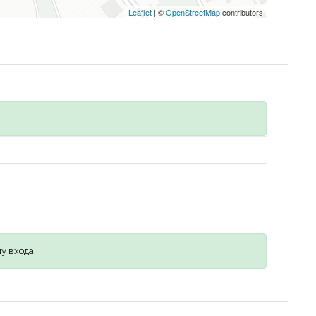
Leaflet
| ©
OpenStreetMap
contributors
Запомнить
Forgot Password?
Войти
у входа