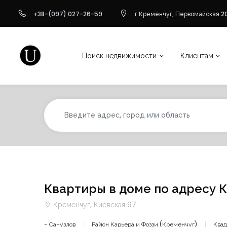
+38-(097) 027-26-59
г.Кременчуг, Первомайская 20
Поиск недвижимости
Клиентам
Квартиры в доме по адресу 
Кременчуг, Киевская 97
- Санузлов
Район Карьера и Фоззи (Кременчуг)
Квад