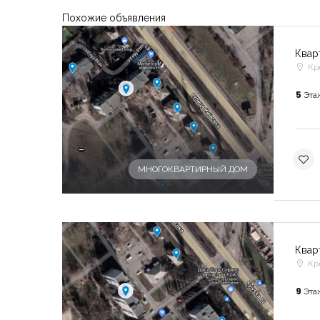
Похожие объявления
Квар
Кр
5
Эта
-
МНОГОКВАРТИРНЫЙ ДОМ
Квар
Кр
9
Эта