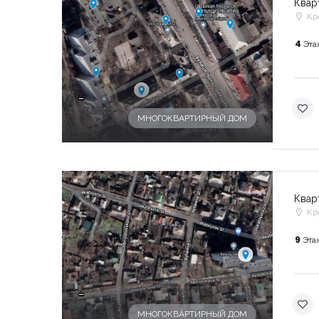
Квар
Кр
4
Эта
-
МНОГОКВАРТИРНЫЙ ДОМ
Квар
Кр
9
Эта
-
МНОГОКВАРТИРНЫЙ ДОМ