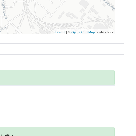
Leaflet
| ©
OpenStreetMap
contributors
у входа