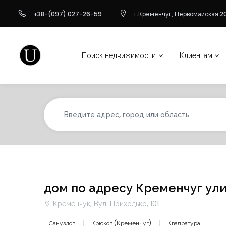
+38-(097) 027-26-59
г.Кременчуг, Первомайская 20
Поиск недвижимости
Клиентам
дом по адресу Кременчуг ули
Кременчук, Вул. Приходько, 101
- Санузлов
Крюков (Кременчуг)
Квадратура -