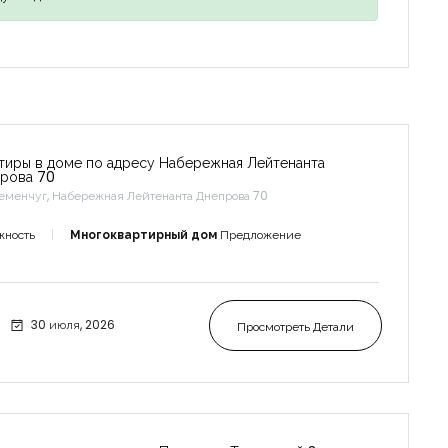
тиры в доме по адресу Набережная Лейтенанта
рова 70
еменчуг, Набережная Лейтенанта Днепрова 70
жность
Многоквартирный дом
Предложение
30 июля, 2026
Просмотреть Детали