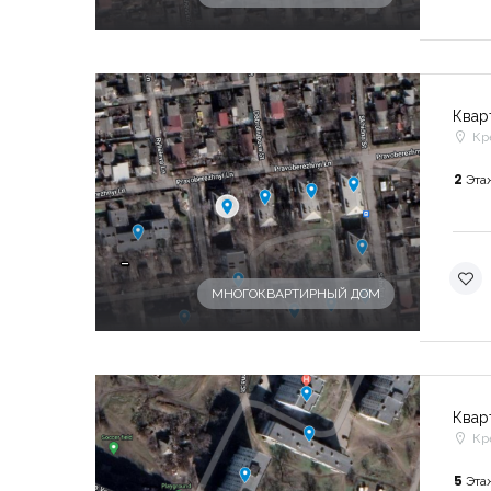
Квар
Кр
2
Эта
-
МНОГОКВАРТИРНЫЙ ДОМ
Квар
Кр
5
Эта