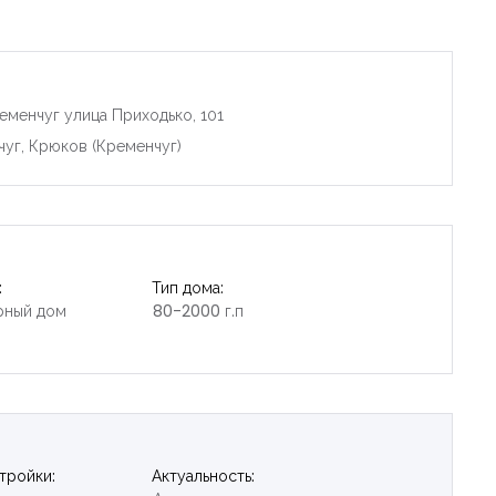
еменчуг улица Приходько, 101
чуг, Крюков (Кременчуг)
:
Тип дома:
рный дом
80-2000 г.п
тройки:
Актуальность: