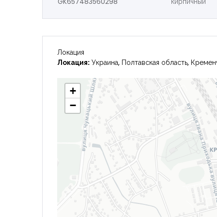
GK657483560298
кирпичный
Локация
Локация:
Украина, Полтавская область, Кремен
+
−