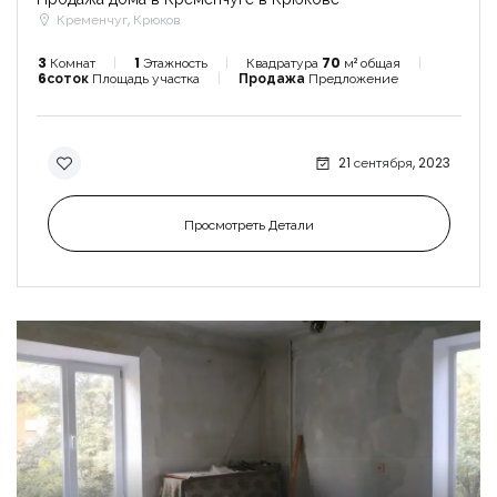
Кременчуг, Крюков
3
Комнат
1
Этажность
Квадратура
70
м² общая
6соток
Площадь участка
Продажа
Предложение
21 сентября, 2023
Просмотреть Детали