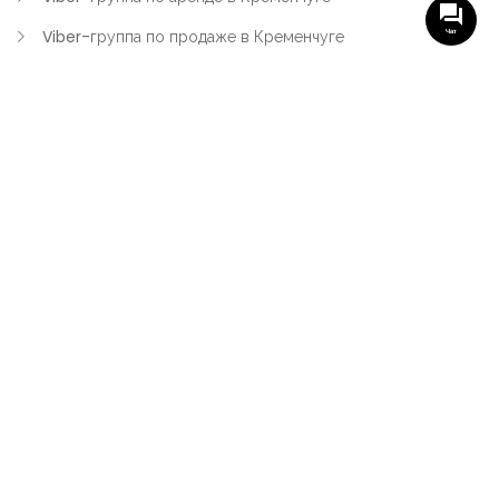
Viber-группа по продаже в Кременчуге
Чат
Вся недвижимость
Вся недвижимость Кременчуга
Офисы, магазины, склады
Продажа квартир в Кременчуге
Аренда квартир Кременчуга
Продажа домов Кременчуга
Аренда домов в Кременчуге
Участки земли
Продажа части квартиры