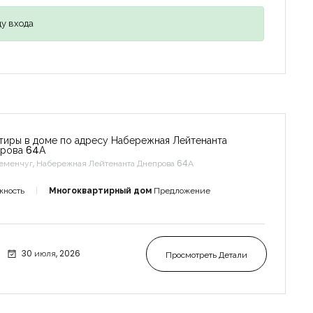
у входа
тиры в доме по адресу Набережная Лейтенанта
рова 64А
еменчуг, Набережная Лейтенанта Днепрова 64А
жность
Многоквартирный дом
Предложение
30 июля, 2026
Просмотреть Детали