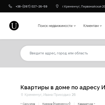
+38-(097) 027-26-59
г.Кременчуг, Первомайская 20
Поиск недвижимости
Клиентам
Квартиры в доме по адресу 
Кременчуг, Ивана Приходько 26
- Санузлов
Крюков (Кременчуг)
Квадратура -