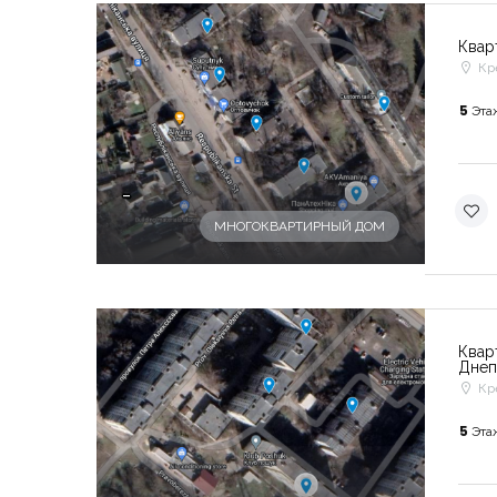
Квар
Кр
5
Эта
-
МНОГОКВАРТИРНЫЙ ДОМ
Квар
Днеп
Кр
5
Эта