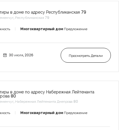
тиры в доме по адресу Республиканская 79
еменчуг, Республиканская 79
жность
Многоквартирный дом
Предложение
30 июля, 2026
Просмотреть Детали
тиры в доме по адресу Набережная Лейтенанта
рова 80
еменчуг, Набережная Лейтенанта Днепрова 80
жность
Многоквартирный дом
Предложение