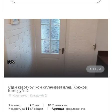
167₴
АРЕНДА
Сдам квартиру, ком оплачивает влад., Крюков,
Кожедуба 2
Кременчуг, Кожедуба 2
1
Комнат
7
Этаж
10
Этажность
Квадратура
36
м² общая
Аренда
Предложение