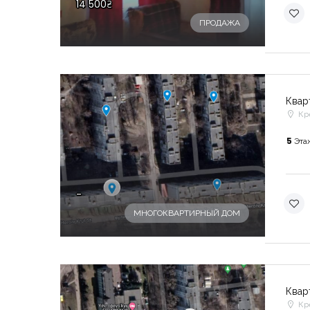
14 500₴
ПРОДАЖА
Квар
Кр
5
Эта
-
МНОГОКВАРТИРНЫЙ ДОМ
Квар
Кр