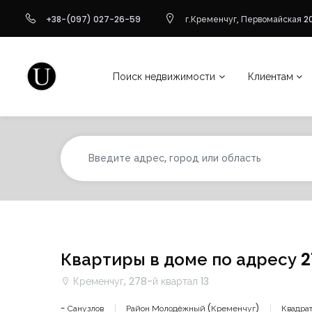
+38-(097) 027-26-59
г.Кременчуг, Первомайская 20
Поиск недвижимости
Клиентам
Квартиры в доме по адресу 2
Кременчуг, 278-й квартал 13
- Санузлов
Район Молодёжный (Кременчуг)
Квадрат