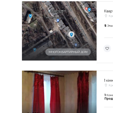
Квар
Кр
5
Эта
-
МНОГОКВАРТИРНЫЙ ДОМ
1 кім
Кр
1
Ком
Про