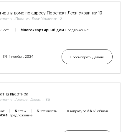
тиры в доме по адресу Проспект Леси Украинки 10
еменчуг, Проспект Леси Украинки 10
жность
Многоквартирный дом
Предложение
1 ноября, 2024
Просмотреть Детали
натна квартира
еменчуг, Алексея Древаля 85
нат
5
Этаж
5
Этажность
Квадратура
36
м² общая
дажа
Предложение