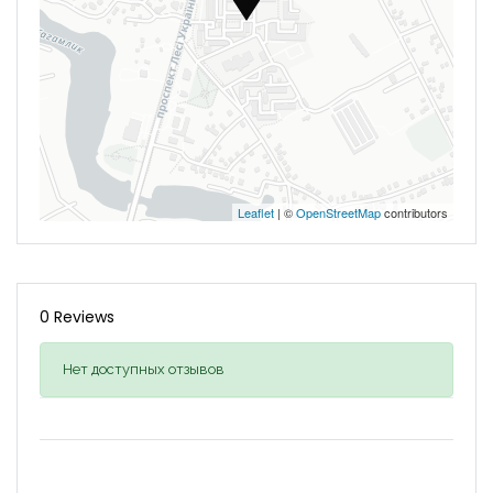
Leaflet
| ©
OpenStreetMap
contributors
0 Reviews
Нет доступных отзывов