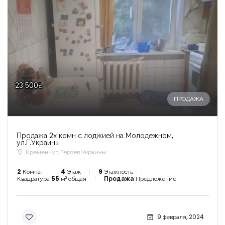
23 500₴
ПРОДАЖА
Продажа 2х комн с лоджией на Молодежном,
ул.Г.Украины
Кременчуг, Героев Украины
2
Комнат
4
Этаж
9
Этажность
Квадратура
55
м² общая
Продажа
Предложение
9 февраля, 2024