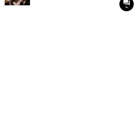
Чат
НАШИ ГРУППЫ С АКТУАЛЬНЫМИ ОБЬЕКТАМИ
НЕДВИЖИМОСТИ
Viber-группа по аренде в Кременчуге
Viber-группа по продаже в Кременчуге
Вся недвижимость
Вся недвижимость Кременчуга
Офисы, магазины, склады
Продажа квартир в Кременчуге
Аренда квартир Кременчуга
Продажа домов Кременчуга