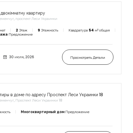
 двокімнатну квартиру
еменчуг, проспект Леси Украинки
нат
2
Этаж
9
Этажность
Квадратура
54
м² общая
дажа
Предложение
30 июля, 2026
Просмотреть Детали
тиры в доме по адресу Проспект Леси Украинки 18
еменчуг, Проспект Леси Украинки 18
жность
Многоквартирный дом
Предложение