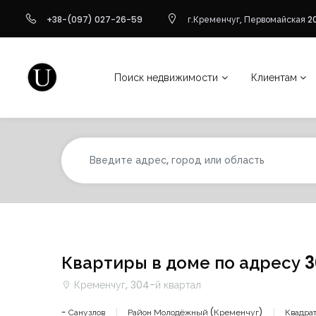
+38-(097) 027-26-59
г.Кременчуг, Первомайская 20
Поиск недвижимости
Клиентам
Квартиры в доме по адресу 
Кременчуг, 304-й квартал
- Санузлов
Район Молодёжный (Кременчуг)
Квадрат