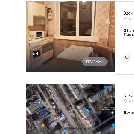
Здам
Кр
2
Ком
Про
94
ПРОДАЖА
Квар
Кр
5
Эта