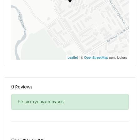
Leaflet
| ©
OpenStreetMap
contributors
0 Reviews
Нет доступных отзывов
Оставить отзыв