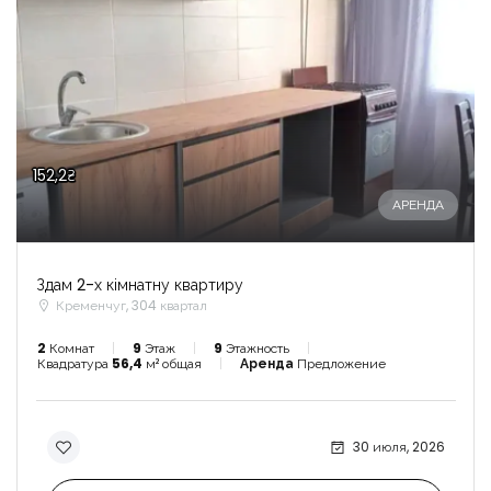
152,2₴
АРЕНДА
Здам 2-х кімнатну квартиру
Кременчуг, 304 квартал
2
Комнат
9
Этаж
9
Этажность
Квадратура
56,4
м² общая
Аренда
Предложение
30 июля, 2026