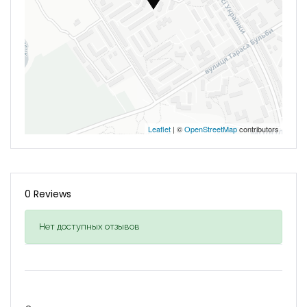
Leaflet
| ©
OpenStreetMap
contributors
0 Reviews
Нет доступных отзывов