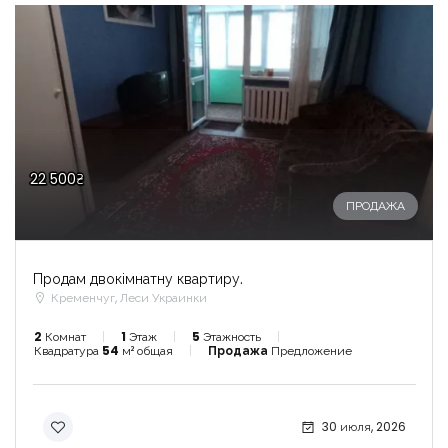
22 500₴
ПРОДАЖА
Продам двокімнатну квартиру.
Кременчуг, Леси Украинки
2
Комнат
1
Этаж
5
Этажность
Квадратура
54
м² общая
Продажа
Предложение
30 июля, 2026