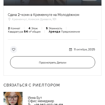
Сдача 2-комн в Кременчуге на Молодёжном
Кременчуг, Алексея Древаля, 101
2
Комнат
4
Этаж
5
Этажность
Квадратура
54
м² общая
Аренда
Предложение
11 октября, 2025
Просмотреть Детали
СВЯЗАТЬСЯ С РИЕЛТОРОМ
Инна Бут
Офис менеджер
+38 097-027-26-59