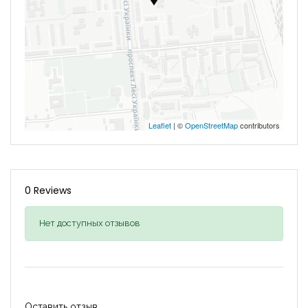
Leaflet
| ©
OpenStreetMap
contributors
0 Reviews
Нет доступных отзывов
Оставить отзыв