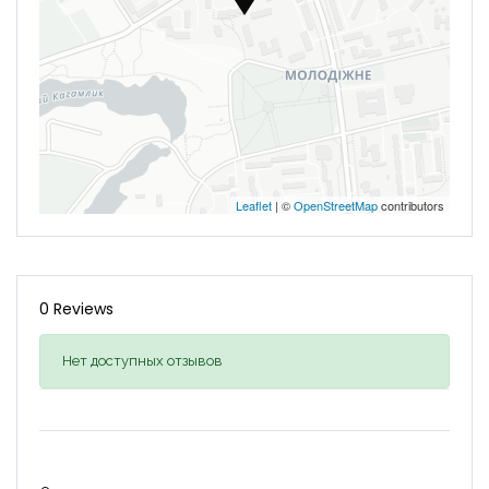
Leaflet
| ©
OpenStreetMap
contributors
0 Reviews
Нет доступных отзывов