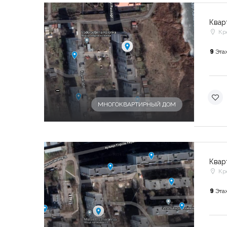
Квар
Кр
9
Эта
-
МНОГОКВАРТИРНЫЙ ДОМ
Квар
Кр
9
Эта