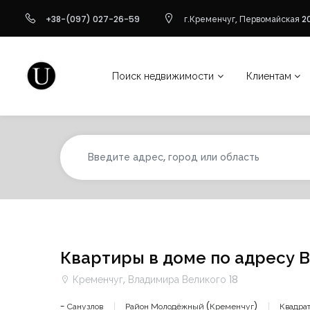
+38-(097) 027-26-59
г.Кременчуг, Первомайская 20
Поиск недвижимости
Клиентам
Квартиры в доме по адресу 
Кременчуг, Владимира Великого 18
- Санузлов
Район Молодёжный (Кременчуг)
Квадрат