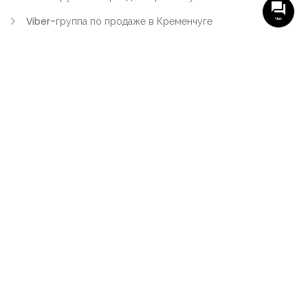
Viber-группа по продаже в Кременчуге
Чат
Вся недвижимость
Вся недвижимость Кременчуга
Офисы, магазины, склады
Продажа квартир в Кременчуге
Аренда квартир Кременчуга
Продажа домов Кременчуга
Аренда домов в Кременчуге
Участки земли
Продажа части квартиры