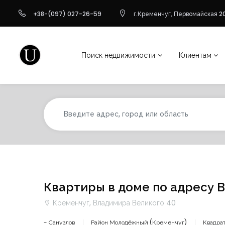
+38-(097) 027-26-59
г.Кременчуг, Первомайская 20
Поиск недвижимости
Клиентам
Квартиры в доме по адресу 
Кременчуг, Владимира Великого 40
- Санузлов
Район Молодёжный (Кременчуг)
Квадрат