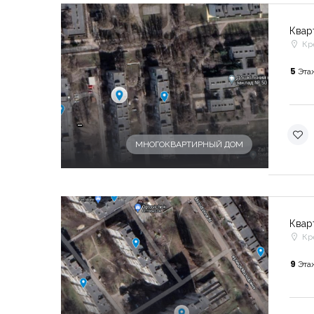
Квар
Кр
5
Эта
-
МНОГОКВАРТИРНЫЙ ДОМ
Квар
Кр
9
Эта