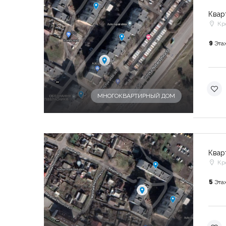
Квар
Кр
9
Эта
-
МНОГОКВАРТИРНЫЙ ДОМ
Квар
Кр
5
Эта
-