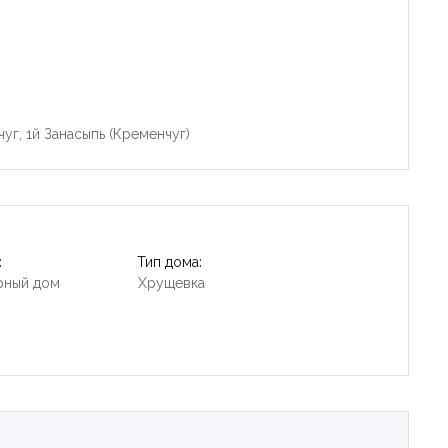
уг, 1й Занасыпь (Кременчуг)
:
Тип дома:
рный дом
Хрущевка