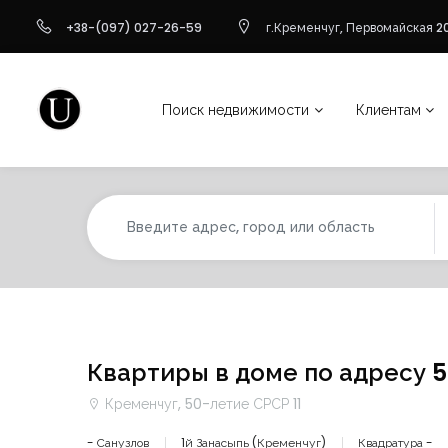
+38-(097) 027-26-59
г.Кременчуг, Первомайская 20
Поиск недвижимости
Клиентам
Квартиры в доме по адресу 5
Кременчуг, 50-летие СРСР 11
- Санузлов
1й Занасыпь (Кременчуг)
Квадратура -