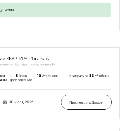
у входа
ам КВАРТИРУ 1 Занасыпь
еменчуг, Большая набережная 1А
нат
8
Этаж
10
Этажность
Квадратура
83
м² общая
дажа
Предложение
30 июля, 2026
Просмотреть Детали