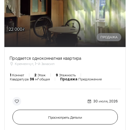
22 000₴
ПРОДАЖА
Продается однокомнатная квартира
Кременчуг, 1-й Занасип
1
Комнат
2
Этаж
9
Этажность
Квадратура
36
м² общая
Продажа
Предложение
30 июля, 2026
Просмотреть Детали