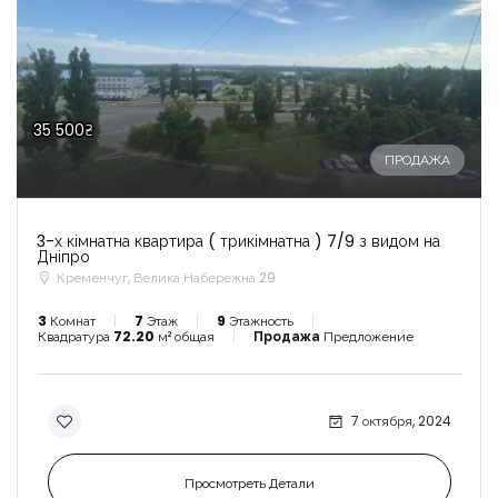
35 500₴
ПРОДАЖА
3-х кімнатна квартира ( трикімнатна ) 7/9 з видом на
Дніпро
Кременчуг, Велика Набережна 29
3
Комнат
7
Этаж
9
Этажность
Квадратура
72.20
м² общая
Продажа
Предложение
7 октября, 2024
Просмотреть Детали