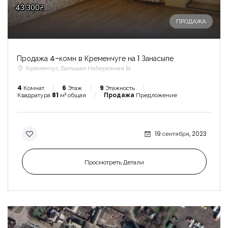
43 300₴
ПРОДАЖА
Продажа 4-комн в Кременчуге на 1 Занасыпе
Кременчуг, Большая Набережная 1а
4
Комнат
6
Этаж
9
Этажность
Квадратура
81
м² общая
Продажа
Предложение
19 сентября, 2023
Просмотреть Детали