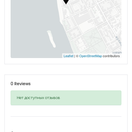
Leaflet
| ©
OpenStreetMap
contributors
0 Reviews
Нет доступных отзывов