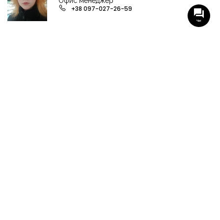
Офис менеджер
+38 097-027-26-59
Чат
НАШИ ГРУППЫ С АКТУАЛЬНЫМИ ОБЬЕКТАМИ
НЕДВИЖИМОСТИ
Viber-группа по аренде в Кременчуге
Viber-группа по продаже в Кременчуге
Вся недвижимость
Вся недвижимость Кременчуга
Офисы, магазины, склады
Продажа квартир в Кременчуге
Аренда квартир Кременчуга
Продажа домов Кременчуга