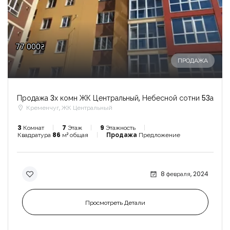
77 000₴
ПРОДАЖА
Продажа 3х комн ЖК Центральный, Небесной сотни 53а
Кременчуг, ЖК Центральный
3
Комнат
7
Этаж
9
Этажность
Квадратура
86
м² общая
Продажа
Предложение
8 февраля, 2024
Просмотреть Детали