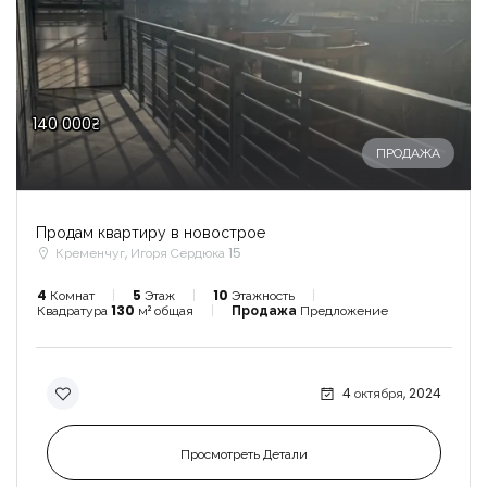
140 000₴
ПРОДАЖА
Продам квартиру в новострое
Кременчуг, Игоря Сердюка 15
4
Комнат
5
Этаж
10
Этажность
Квадратура
130
м² общая
Продажа
Предложение
4 октября, 2024
Просмотреть Детали