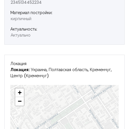
Запомнить
Forgot Password?
2345134452234
Материал постройки:
Войти
кирпичный
Актуальность:
Актуально
Локация
Локация:
Украина, Полтавская область, Кременчуг,
Центр (Кременчуг)
+
−