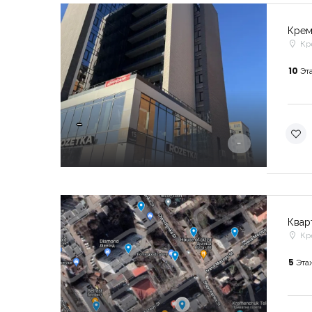
Крем
Кр
10
Эт
-
-
Квар
Кр
5
Эта