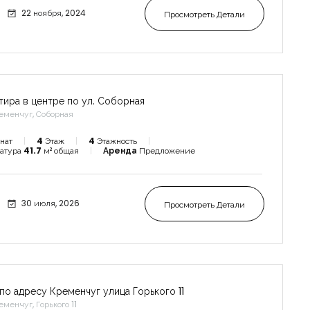
22 ноября, 2024
Просмотреть Детали
тира в центре по ул. Соборная
еменчуг, Соборная
нат
4
Этаж
4
Этажность
атура
41.7
м² общая
Аренда
Предложение
30 июля, 2026
Просмотреть Детали
по адресу Кременчуг улица Горького 11
еменчуг, Горького 11