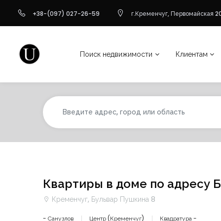
+38-(097) 027-26-59
г.Кременчуг, Первомайская 20
Поиск недвижимости
Клиентам
Квартиры в доме по адресу 
Кременчуг, Бульвар Пушкина 8
- Санузлов
Центр (Кременчуг)
Квадратура -