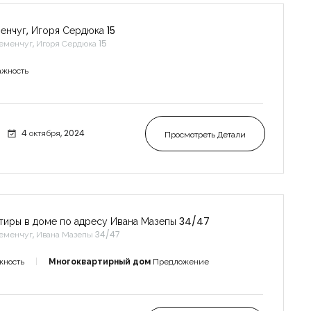
енчуг, Игоря Сердюка 15
еменчуг, Игоря Сердюка 15
ажность
4 октября, 2024
Просмотреть Детали
тиры в доме по адресу Ивана Мазепы 34/47
еменчуг, Ивана Мазепы 34/47
жность
Многоквартирный дом
Предложение