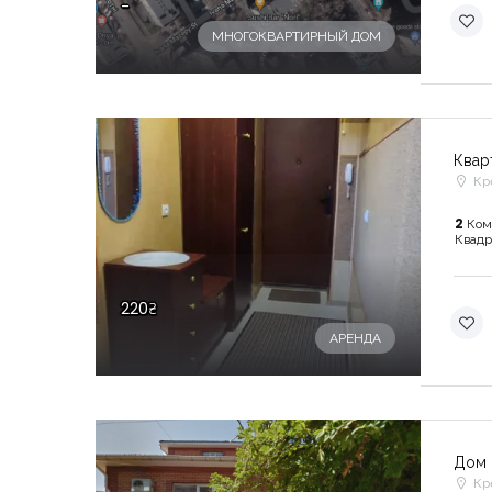
-
МНОГОКВАРТИРНЫЙ ДОМ
Квар
Кр
2
Ком
Квадр
220₴
АРЕНДА
Дом 
Кр