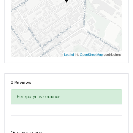
Leaflet
| ©
OpenStreetMap
contributors
0 Reviews
Нет доступных отзывов
Оставить отзыв