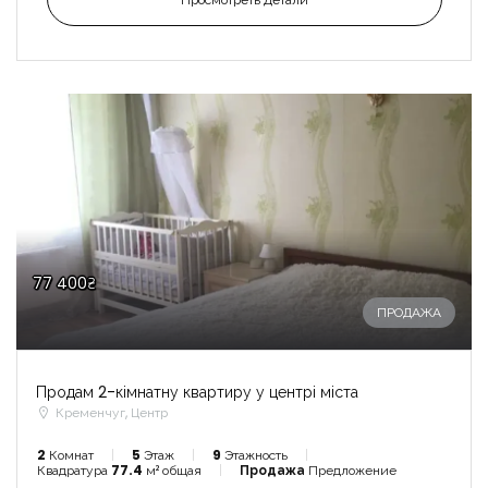
77 400₴
ПРОДАЖА
Продам 2-кімнатну квартиру у центрі міста
Кременчуг, Центр
2
Комнат
5
Этаж
9
Этажность
Квадратура
77.4
м² общая
Продажа
Предложение