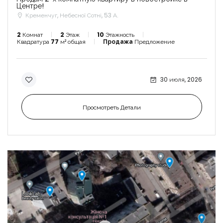
Центре!
Кременчуг, Небесної Сотні, 53 А.
2
Комнат
2
Этаж
10
Этажность
Квадратура
77
м² общая
Продажа
Предложение
30 июля, 2026
Просмотреть Детали