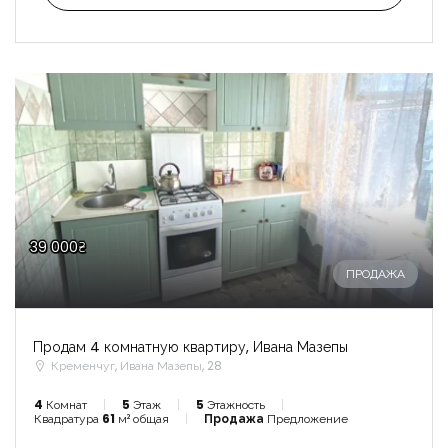
39 000₴
ПРОДАЖА
Продам 4 комнатную квартиру, Ивана Мазепы
Кременчуг, Ивана Мазепы, 28
4
Комнат
5
Этаж
5
Этажность
Квадратура
61
м² общая
Продажа
Предложение