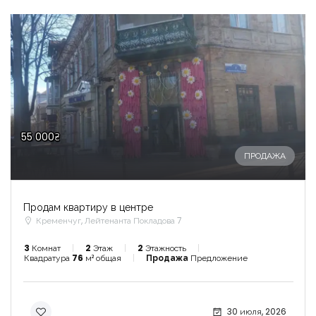
55 000₴
ПРОДАЖА
Продам квартиру в центре
Кременчуг, Лейтенанта Покладова 7
3
Комнат
2
Этаж
2
Этажность
Квадратура
76
м² общая
Продажа
Предложение
30 июля, 2026