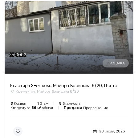
35 000₴
ПРОДАЖА
Квартира 3-ех ком., Майора Борищака 6/20, Центр
Кременчуг, Майора Борищака 6/20
3
Комнат
1
Этаж
5
Этажность
Квадратура
56
м² общая
Продажа
Предложение
30 июля, 2026