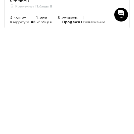
КРЕМЕНЬ
Кременчуг Победы 11
2
Комнат
1
Этаж
5
Этажность
Чат
Квадратура
43
м² общая
Продажа
Предложение
8 февраля, 2024
Просмотреть Детали
СВЯЗАТЬСЯ С РИЕЛТОРОМ
АН Удача
Руководитель
+38 (097) 027-26-59