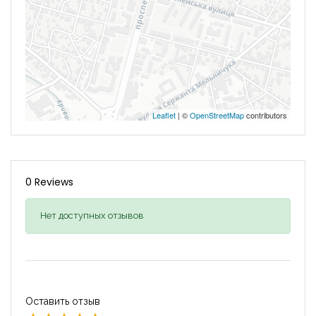
Leaflet
| ©
OpenStreetMap
contributors
0 Reviews
Нет доступных отзывов
Оставить отзыв