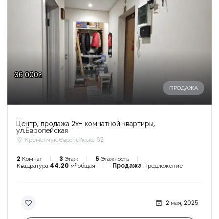
36 000₴
ПРОДАЖА
Центр, продажа 2х- комнатной квартиры,
ул.Европейская
Кременчук, Європейська 62
2
Комнат
3
Этаж
5
Этажность
Квадратура
44.20
м² общая
Продажа
Предложение
2 мая, 2025