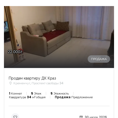
22 000₴
ПРОДАЖА
Продам квартиру ДК Краз
Кременчуг, Проспект свободы 34
1
Комнат
5
Этаж
5
Этажность
Квадратура
34
м² общая
Продажа
Предложение
30 июля, 2026