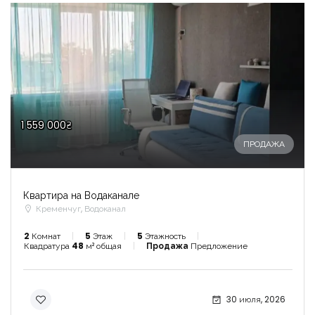
1 559 000₴
ПРОДАЖА
Квартира на Водаканале
Кременчуг, Водоканал
2
Комнат
5
Этаж
5
Этажность
Квадратура
48
м² общая
Продажа
Предложение
30 июля, 2026