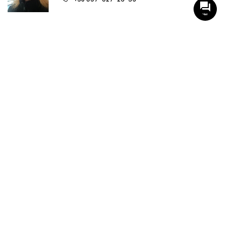
Чат
НАШИ ГРУППЫ С АКТУАЛЬНЫМИ ОБЬЕКТАМИ
НЕДВИЖИМОСТИ
Viber-группа по аренде в Кременчуге
Viber-группа по продаже в Кременчуге
Вся недвижимость
Вся недвижимость Кременчуга
Офисы, магазины, склады
Продажа квартир в Кременчуге
Аренда квартир Кременчуга
Продажа домов Кременчуга