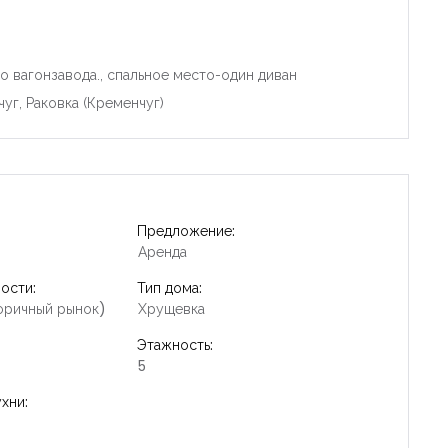
 вагонзавода., спальное место-один диван
уг, Раковка (Кременчуг)
Предложение:
Аренда
ости:
Тип дома:
оричный рынок)
Хрущевка
Этажность:
5
хни: