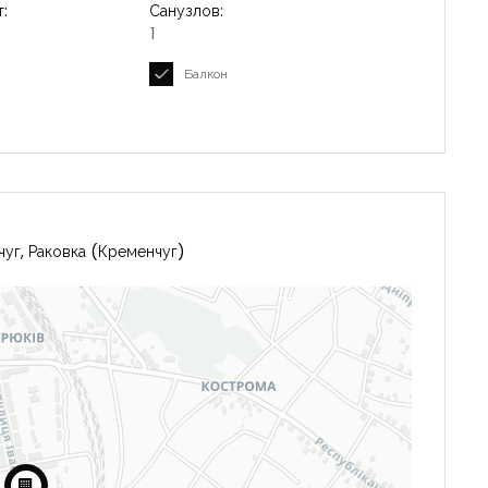
:
Санузлов:
1
Балкон
Запомнить
Forgot Password?
Войти
чуг, Раковка (Кременчуг)