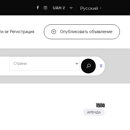
UAH ₴
Русский
▼
ти
or
Регистрация
Опубликовать объявление
120₴
АРЕНДА