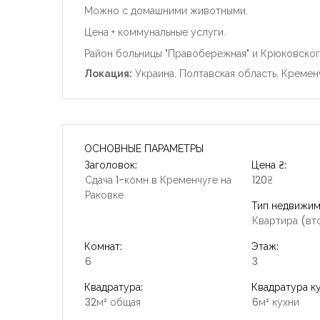
Можно с домашними животными.
Цена + коммунальные услуги.
Район больницы "Правобережная" и Крюковского
Локация:
Украина, Полтавская область, Кременч
ОСНОВНЫЕ ПАРАМЕТРЫ
Заголовок:
Цена ₴:
Сдача 1-комн в Кременчуге на
120₴
Раковке
Тип недвижим
Квартира (вт
Комнат:
Этаж:
6
3
Квадратура:
Квадратура ку
32м² общая
6м² кухни