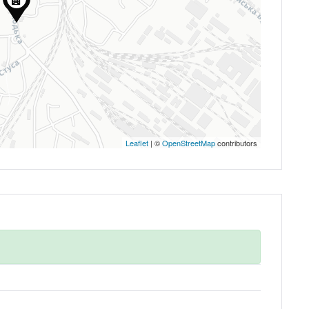
Leaflet
| ©
OpenStreetMap
contributors