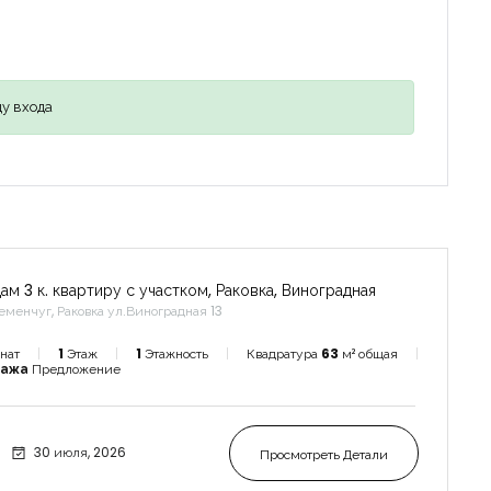
у входа
ам 3 к. квартиру с участком, Раковка, Виноградная
еменчуг, Раковка ул.Виноградная 13
нат
1
Этаж
1
Этажность
Квадратура
63
м² общая
дажа
Предложение
30 июля, 2026
Просмотреть Детали