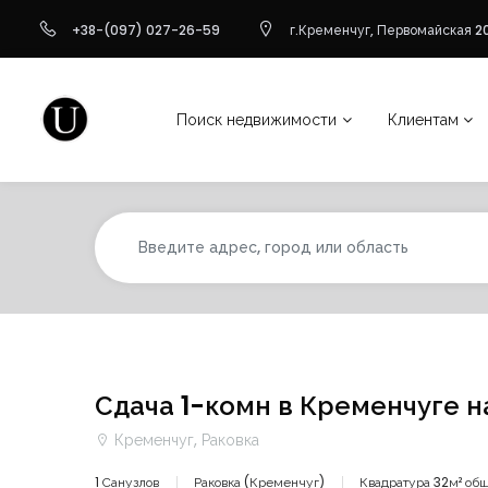
+38-(097) 027-26-59
г.Кременчуг, Первомайская 20
Поиск недвижимости
Клиентам
Сдача 1-комн в Кременчуге н
Кременчуг, Раковка
1 Санузлов
Раковка (Кременчуг)
Квадратура 32м² об