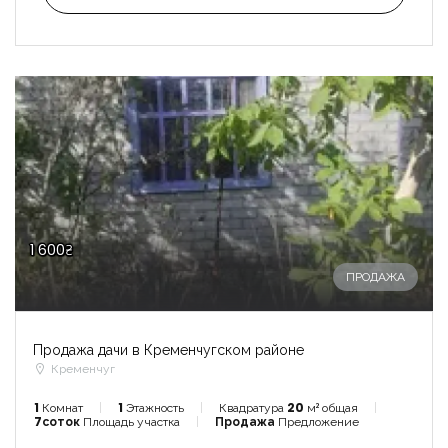
1 600₴
ПРОДАЖА
Продажа дачи в Кременчугском районе
Кременчуг
1
Комнат
1
Этажность
Квадратура
20
м² общая
7соток
Площадь участка
Продажа
Предложение