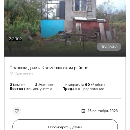
2 300₴
ПРОДАЖА
Продажа дачи в Кременчугском районе
Кременчуг
2
Комнат
2
Этажность
Квадратура
60
м² общая
5соток
Площадь участка
Продажа
Предложение
26 сентября, 2023
Просмотреть Детали