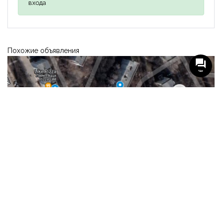
входа
Похожие объявления
Чат
-
МНОГОКВАРТИРНЫЙ ДОМ
Квартиры в доме по адресу Владимира Великого 28
Кременчуг, Владимира Великого 28
5
Этажность
Многоквартирный дом
Предложение