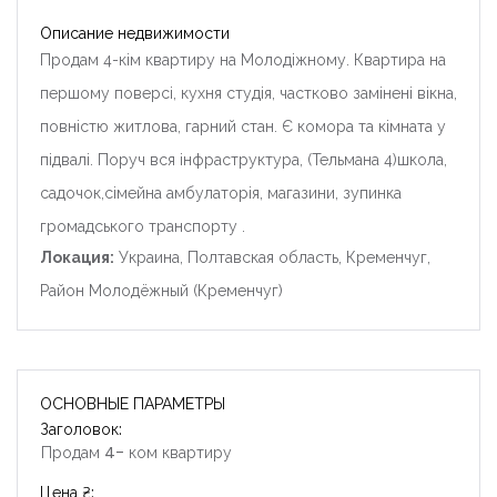
Описание недвижимости
Продам 4-кім квартиру на Молодіжному. Квартира на
першому поверсі, кухня студія, частково замінені вікна,
повністю житлова, гарний стан. Є комора та кімната у
підвалі. Поруч вся інфраструктура, (Тельмана 4)школа,
садочок,сімейна амбулаторія, магазини, зупинка
громадського транспорту .
Локация:
Украина, Полтавская область, Кременчуг,
Район Молодёжный (Кременчуг)
ОСНОВНЫЕ ПАРАМЕТРЫ
Заголовок:
Продам 4- ком квартиру
Цена ₴: