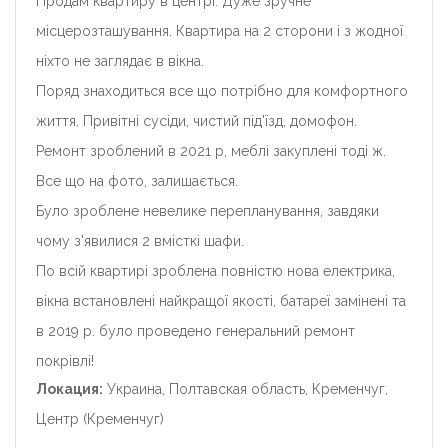
Продам квартиру в центрі. Дуже зручне
місцерозташування. Квартира на 2 сторони і з жодної
ніхто не заглядає в вікна.
Поряд знаходиться все що потрібно для комфортного
життя. Привітні сусіди, чистий під'їзд, домофон.
Ремонт зроблений в 2021 р, меблі закуплені тоді ж.
Все що на фото, залишається.
Було зроблене невелике перепланування, завдяки
чому з'явилися 2 вмісткі шафи.
По всій квартирі зроблена повністю нова електрика,
вікна встановлені найкращої якості, батареї замінені та
в 2019 р. було проведено генеральний ремонт
покрівлі!
Локация:
Украина, Полтавская область, Кременчуг,
Центр (Кременчуг)