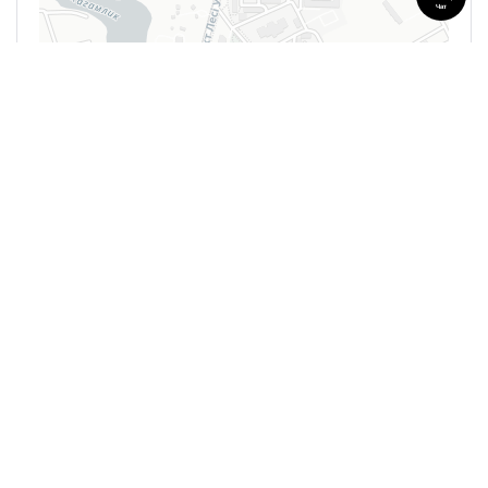
Чат
Leaflet
| ©
OpenStreetMap
contributors
0 Reviews
Нет доступных отзывов
Оставить отзыв