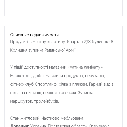
Описание недвижимости
Продам 1-кімнатну квартиру.
Квартал 278 будинок 18.
Колишня зупинка Радянської Армії.
У пішій доступності магазини «Хатина ламінату»,
Маркетопт, дрібні магазини продуктів, перукарні,
фітнес-клуб Спортлайф, річка з пляжем.
Гарний вид з
вікна на піч-ківш, церкви, телевежі.
Зупинка
маршруток, тролейбусів.
Стан житловий.
Частково мебльована.
Локация:
Украина, Полтавская область, Кременчуг,