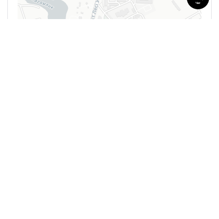
Чат
Leaflet
| ©
OpenStreetMap
contributors
0 Reviews
Нет доступных отзывов
Оставить отзыв