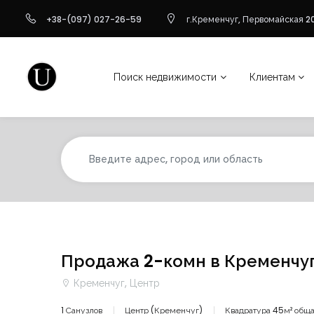
+38-(097) 027-26-59
г.Кременчуг, Первомайская 20
Поиск недвижимости
Клиентам
Продажа 2-комн в Кременчуг
Кременчуг, Центр
1 Санузлов
Центр (Кременчуг)
Квадратура 45м² общ