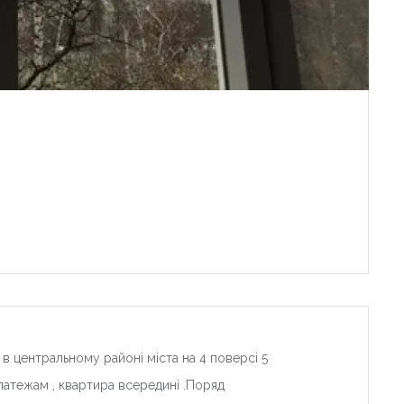
в центральному районі міста на 4 поверсі 5
латежам , квартира всередині .Поряд