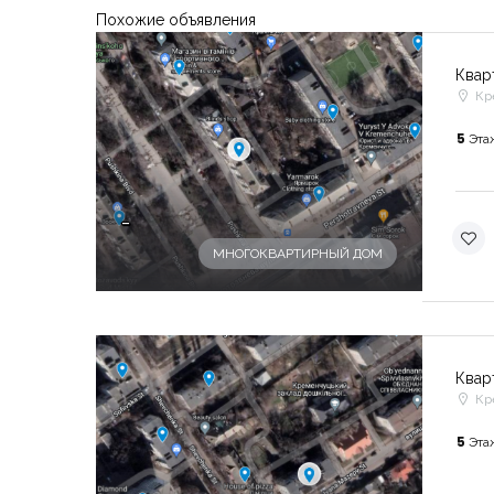
Похожие объявления
Квар
Кр
5
Эта
-
МНОГОКВАРТИРНЫЙ ДОМ
Квар
Кр
5
Эта