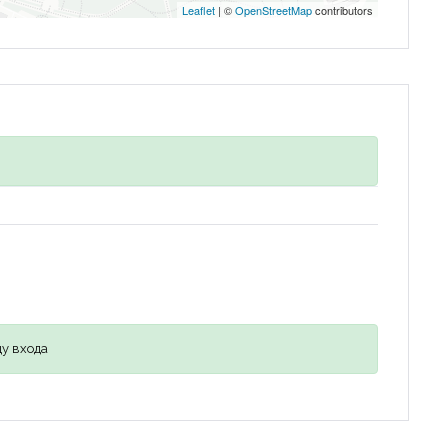
Leaflet
| ©
OpenStreetMap
contributors
у входа