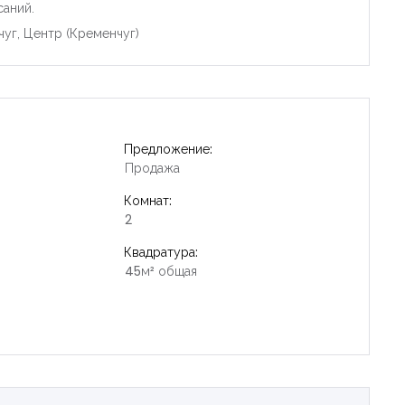
саний.
чуг, Центр (Кременчуг)
Предложение:
Продажа
Комнат:
2
Квадратура:
45м² общая